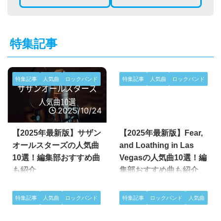
特集記事
特集記事
人気曲
ロックバンド
特集記事
人気曲
ロックバンド
2025/10/24
2025/10/24
【2025年最新版】サザン
【2025年最新版】Fear,
オールスターズの人気曲
and Loathing in Las
10選！編集部おすすめ曲
Vegasの人気曲10選！編
も紹介
集部おすすめ曲も紹介
日本の音楽史に燦然と輝く国民的
エレクトロニックとスクリーモを
ロックバンド「サザンオールスタ
融合させた唯一無二のサウンド
特集記事
人気曲
ロックバンド
特集記事
ロックバンド
人気曲
ーズ」。1978年のデビュー以
で、ロックシーンに旋風を巻き起
来、ユーモアと人間味あふれる歌
こし続ける「Fear, and Loathing