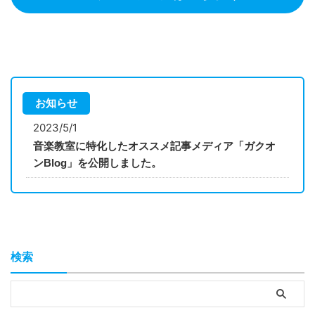
ペースで上達したい 「ベースを
できるようなバイオリン教室の情
出会いたい 自分にあったペース
上手に演奏できるようになりたい
報をお届けします。 本記事を読
で上達したい 「カラオケでもっ
なあ..。」「ベース教室に通って
…
と歌をうまく歌えるようになりた
みたいけど、色んな教室があるか
いなあ..。」「ボイトレ教室に通
ら、どこがいいのかなあ。」 こ
ってみたいけど、色んな教室があ
のような悩みを抱えている人は少
るから、どこがいいのかなあ。」
なくないでしょう。自分の好きな
このような悩みを抱えている人は
曲を上手く演奏できないことは辛
お知らせ
少なくないでしょう。自分の好き
いですよね。今回の記事では、そ
な曲を上手く歌えないことは辛い
2023/5/1
んな悩みを解消できるような内容
ですよね。今回の記事では、そん
を紹介しています。 本記事を読
な悩みを解消できるような内容を
音楽教室に特化したオススメ記事メディア「ガクオ
むことで、以下の3点を知ること
紹介しています。 本記事を読む
ンBlog」を公開しました。
ができます。1.池袋にあるお …
ことで、以下の3点を知ることが
できます。1.秋葉原にあ …
検索