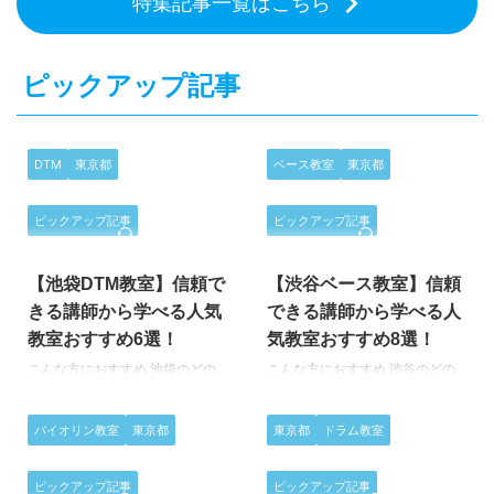
特集記事一覧はこちら
ロディに、誰しもの胸の奥にあ
響を与えました。 音楽的には、
命」「Subtitle」など、ヒット曲
質で重厚なロックサウンドに、エ
る“過去”や“片想い”をそっと照ら
アメリカ …
…
レクトロやラップ、ポップスの要
す歌詞を重ねたその音楽は、幅広
素を融合させた唯一無二の音楽性
ピックアップ記事
い世代の共感を集め続けていま
は、国内外のリスナーを魅了し続
す。派手さとは対照的に、静か
けています。鋭く突き刺さるメッ
に、しかし確かに感情を揺さぶる
セージ性と、感情を揺さぶるドラ
その楽曲は、恋愛の痛みや喜びを
マチックな展開は、ジャンルや国
DTM
東京都
ベース教室
東京都
繊細に描き出し、聴く人の人生に
境を軽やかに越え、世界中のオー
そっと寄り添う。どこか懐かし
ディエンスの心を掴んで離さな
く、どこまでも優しいそのサウン
い。謎めいた狼たちが繰り広げる
ピックアップ記事
ピックアップ記事
2026/2/26
2026/7/23
ドは、日常の景色さえも変えてし
圧巻のパフォーマンスは、ライブ
まう力を秘めている。 この記事
ハウスから世界のフェスまで観客
では、back numbe …
【池袋DTM教室】信頼で
【渋谷ベース教室】信頼
を熱狂の渦に巻き込む。音と言葉
を通して“生きる意味 …
きる講師から学べる人気
できる講師から学べる人
教室おすすめ6選！
気教室おすすめ8選！
こんな方におすすめ 池袋のどの
こんな方におすすめ 渋谷のどの
DTM教室に通えばいいか分から
ベース教室に通えばいいか分から
ない どうせ通うなら信頼できる
ない どうせ通うなら信頼できる
バイオリン教室
東京都
東京都
ドラム教室
先生に出会いたい 自分にあった
先生に出会いたい 自分にあった
ペースで上達したい 「DTMを上
ペースで上達したい 「ベースを
手にできるようになりたいな
上手に演奏できるようになりたい
ピックアップ記事
ピックアップ記事