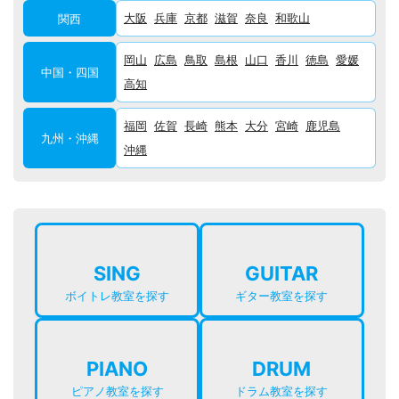
大阪
兵庫
京都
滋賀
奈良
和歌山
関西
岡山
広島
鳥取
島根
山口
香川
徳島
愛媛
中国・四国
高知
福岡
佐賀
長崎
熊本
大分
宮崎
鹿児島
九州・沖縄
沖縄
SING
GUITAR
ボイトレ教室を探す
ギター教室を探す
PIANO
DRUM
ピアノ教室を探す
ドラム教室を探す