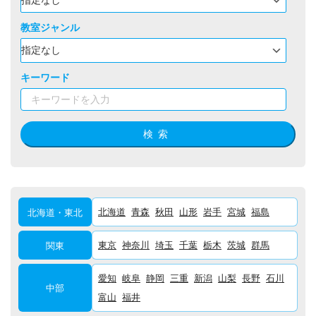
教室ジャンル
キーワード
検索
北海道
青森
秋田
山形
岩手
宮城
福島
北海道・東北
東京
神奈川
埼玉
千葉
栃木
茨城
群馬
関東
愛知
岐阜
静岡
三重
新潟
山梨
長野
石川
中部
富山
福井