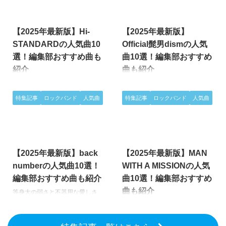
詞、そしてポップス・ロック・ラ
in Las Vegas」。オートチューン
2025/10/24
2025/8/30
テン・R&Bなど多様な音楽要素を
を駆使したキャッチーなクリーン
自在に取り入れたサウンドで、世
ボーカルと、重厚なシャウト、そ
【2025年最新版】Hi-
【2025年最新版】
代を超えて愛され続けています。
してEDMを彷彿とさせるハイエ
「勝手にシンドバッド」「いとし
ナジーなシンセサウンドが絡み合
STANDARDの人気曲10
Official髭男dismの人気
のエリー」「TSUNAMI」などの
い、ジャンルの壁を越えた強烈な
選！編集部おすすめ曲も
曲10選！編集部おすすめ
名曲は時代を代表するスタンダー
個性を放っています。アニメやゲ
紹介
曲も紹介
ドとなり、桑田佳祐の独特なボー
ームとの親和性も高く、「Let
カルと表現力豊かな言葉選びが、
Me Hear」「Just Awake」など
爆発的なエネルギーとメロディッ
華やかなポップセンスと確かな演
聴く者の心に深く刻まれていま
の代表曲は国内外で話題となり、
クなセンスで日本のパンクロック
奏力を武器に、音楽シーンの最前
特集記事
ロックバンド
人気曲
特集記事
ロックバンド
人気曲
す。 音楽的には、遊び心と完成
バンドの知名度を一気に押し上げ
を切り開いてきたバンド「Hi-
線を走り続けるロックバンド
度を両立させた緻密なアレンジが
ました。エネル …
STANDARD」。90年代のインデ
「Official髭男dism」。ピアノを
特徴で、海や季節、 …
ィーズシーンから頭角を現し、英
軸とした洗練されたサウンドに、
2025/8/30
2025/7/27
語詞によるキャッチーなメロディ
ソウルやジャズ、R&Bの要素を織
と圧倒的なライブパフォーマンス
り交ぜた独自の音楽性は、ジャン
【2025年最新版】back
【2025年最新版】MAN
で国内外のファンを魅了してきま
ルを越えて多くのリスナーを魅了
した。スリーピースとは思えない
しています。日常の一瞬を切り取
numberの人気曲10選！
WITH A MISSIONの人気
音の厚みとスピード感、そしてど
ったような歌詞と、胸を締めつけ
編集部おすすめ曲も紹介
曲10選！編集部おすすめ
こか温かみを感じさせるメロディ
るようなメロディは、世代や国境
曲も紹介
等身大の弱さと不器用な愛しさ
ラインが特徴です。「Close To
を超えて共感を呼び、楽曲ごとに
を、ありのままに歌い上げるロッ
Me」「STAY GOLD」などの代表
新たな表情を見せるその多彩さ
獣の頭を持ちながらも、人間以上
クバンド「back number」。シン
曲は、シンプルながら心を突き動
が、彼らを特別な存在へと押し上
に熱い魂を鳴らすロックバンド
プルながらも心をえぐるようなメ
かす力を持ち、多くのバンドに影
げました。「Pretender」「宿
「MAN WITH A MISSION」。硬