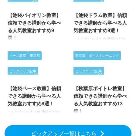
2026/4/30
2026/8/3
あ..。」「DTM教室に通ってみた
なあ..。」「ベース教室に通って
いけど、色んな教室があるから、
みたいけど、色んな教室があるか
どこがいいのかなあ。」 このよ
ら、どこがいいのかなあ。」 こ
【池袋バイオリン教室】
【池袋ドラム教室】信頼
うな悩みを抱えている人は少なく
のような悩みを抱えている人は少
信頼できる講師から学べ
できる講師から学べる人
ないでしょう。今回の記事では、
なくないでしょう。自分の好きな
る人気教室おすすめ9
気教室おすすめ9選！
そんな悩みを解消できるような内
曲を上手く演奏できないことは辛
選！
容を紹介しています。 本記事を
いですよね。今回の記事では、そ
こんな方におすすめ 池袋のどの
読むことで、以下の3点を知るこ
んな悩みを解消できるような内容
ドラム教室に通えばいいか分から
こんな方におすすめ 池袋のどの
とができます。1.池袋にあるおす
を紹介しています。 本記事を読
ない どうせ通うなら信頼できる
バイオリン教室に通えばいいか分
ベース教室
東京都
東京都
ボイストレーニング
すめのDTM教室2.DTM教室ごと
むことで、以下の3点を知ること
先生に出会いたい 自分にあった
からない どうせ通うなら信頼で
の概要やコース3.教室 …
ができます。1.渋谷にあるお …
ドラムで上達したい 「ドラム演
きる先生に出会いたい 自分にあ
奏が上手にできるようになりたい
ったペースで上達したい 「バイ
ピックアップ記事
ピックアップ記事
2026/8/3
2026/2/22
なあ..。」「ドラム教室に通って
オリンを習いたいけど、どの教室
みたいけど、色んな教室があるか
が自分に合っているのかな…。」
ら、どこがいいのかなあ。」 こ
【池袋ベース教室】信頼
【秋葉原ボイトレ教室】
「子どもにバイオリンを習わせた
のような悩みを抱えている人は少
いけど、どの教室がいいのか迷っ
できる講師から学べる人
信頼できる講師から学べ
なくないでしょう。自分の好きな
ている…。」 このような悩みを抱
気教室おすすめ8選！
る人気教室おすすめ13
曲を上手く歌えないことは辛いで
えている方は多いかもしれませ
選！
すよね。今回の記事では、そんな
こんな方におすすめ 池袋のどの
ん。自分やお子さんのバイオリン
悩みを解消できるような内容を紹
ベース教室に通えばいいか分から
の技術が上達しないと感じると、
こんな方におすすめ どのボイト
介しています。 本記事を読むこ
ない どうせ通うなら信頼できる
どうしても不安になりますよね。
レ教室に通えばいいか分からない
とで、以下の3点を知ることがで
先生に出会いたい 自分にあった
この記事では、そんな悩みを解決
どうせ通うなら信頼できる先生に
ピックアップ一覧はこちら
きます。1.池袋にあるおすす …