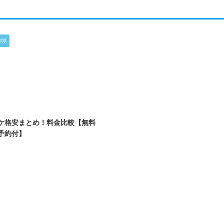
梨県
2025/9/12
ケ格安まとめ！料金比較【無料
予約付】