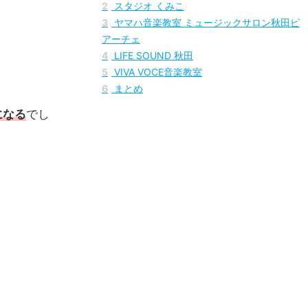
1
シアーミュージック 秋田校【全国に展開して
る超大型音楽スクール】
2
スタジオ くみこ
3
ヤマハ音楽教室 ミュージックサロン秋田ピ
アーチェ
4
LIFE SOUND 秋田
5
VIVA VOCE音楽教室
6
まとめ
になる
でし