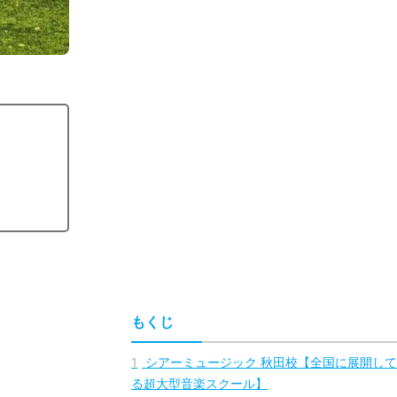
もくじ
。