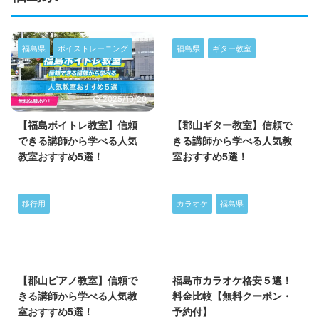
福島県
ボイストレーニング
福島県
ギター教室
2025/10/20
2025/2/6
【福島ボイトレ教室】信頼
【郡山ギター教室】信頼で
できる講師から学べる人気
きる講師から学べる人気教
教室おすすめ5選！
室おすすめ5選！
移行用
カラオケ
福島県
2025/6/22
2025/4/4
【郡山ピアノ教室】信頼で
福島市カラオケ格安５選！
きる講師から学べる人気教
料金比較【無料クーポン・
室おすすめ5選！
予約付】