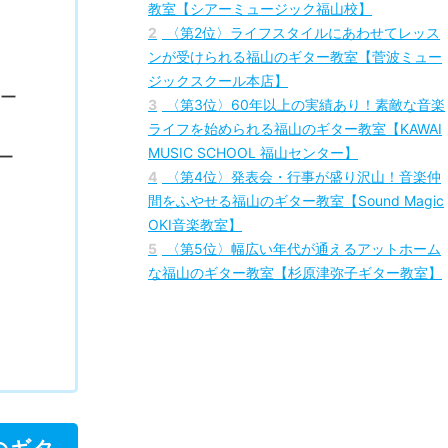
1
〈第1位〉全国90か所以上に展開する有名音
楽教室！初心者からプロ志向まで人気のギター
教室【シアーミュージック福山校】
2
〈第2位〉ライフスタイルにあわせてレッス
ンが受けられる福山のギター教室【菅波ミュー
ジックスクール本店】
アー
3
〈第3位〉60年以上の実績あり！素敵な音楽
ライフを始められる福山のギター教室【KAWAI
MUSIC SCHOOL 福山センター】
ー
4
〈第4位〉発表会・行事が盛り沢山！音楽仲
間をふやせる福山のギター教室【Sound Magic
OKI音楽教室】
5
〈第5位〉幅広い年代が通えるアットホーム
な福山のギター教室【杉原津弥子ギター教室】