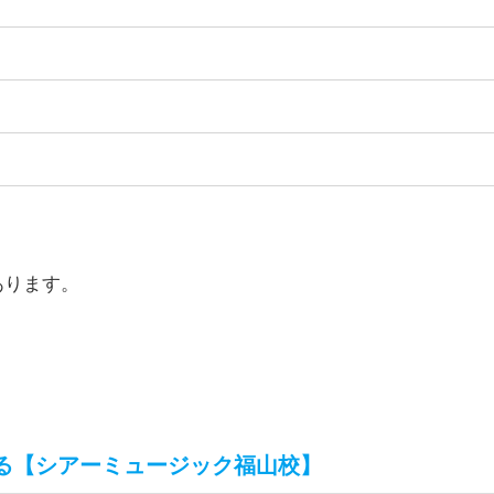
）
）
あります。