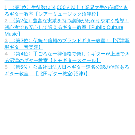
1
〈第1位〉生徒数は14,000人以上！業界大手の信頼でき
るギター教室【シアーミュージック沼津校】
2
〈第2位〉豊富な実績を持つ講師がわかりやすく指導！
初心者でも安心して通えるギター教室【Public Culture
Music】
3
〈第3位〉伝統と信頼のブランドギター教室！【沼津新
堀ギター音楽院】
4
〈第4位〉手ごろな一律価格で楽しくギターが上達でき
る沼津のギター教室【トモギタースクール】
5
〈第5位〉公益社団法人日本ギター連名公認の信頼ある
ギター教室！【北田ギター教室(沼津)】