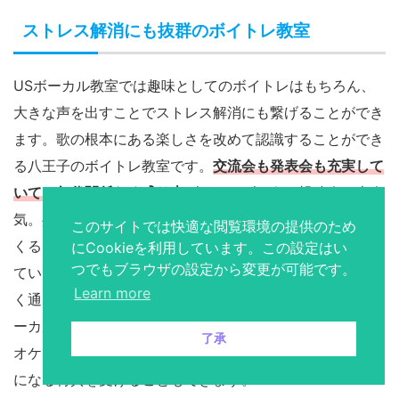
ストレス解消にも抜群のボイトレ教室
USボーカル教室では趣味としてのボイトレはもちろん、
大きな声を出すことでストレス解消にも繋げることができ
ます。歌の根本にある楽しさを改めて認識することができ
る八王子のボイトレ教室です。
交流会も発表会も充実して
いて、年代関係なく盛り上がることができる
親睦会も大人
このサイトでは快適な閲覧環境の提供のため
気。共通の趣味をもつ仲間だからこそ幅広く音楽友達をつ
にCookieを利用しています。この設定はい
くることができる教室です。60～80代の生徒さんも通っ
つでもブラウザの設定から変更が可能です。
ていて、和気あいあいとした雰囲気でどんな世代でも楽し
Learn more
く通えます。笑顔がたえない明るい雰囲気が魅力な街のボ
ーカル教室です。八王子駅からも通いやすく、多くのカラ
了承
オケ店と提携しているので、入校すると室料が30％引き
になる特典を受けることもできます。