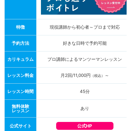
特徴
現役講師から初心者～プロまで対応
予約方法
好きな日時で予約可能
カリキュラム
プロ講師によるマンツーマンレッスン
レッスン料金
月2回/11,000円
～
（税込）
レッスン時間
45分
無料体験
あり
レッスン
公式サイト
公式HP