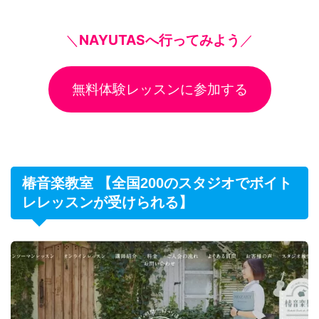
＼
NAYUTASへ行ってみよう
／
無料体験レッスンに参加する
椿音楽教室 【全国200のスタジオでボイト
レレッスンが受けられる】