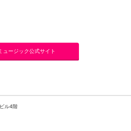
やビル4階
ース