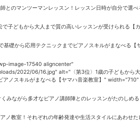
目次
[
非表示
]
講師とのマンツーマンレッスン！レッスン日時が自分で選べ
浜松で子どもから大人まで質の高いレッスンが受けられる【
松で基礎から応用テクニックまでピアノスキルがまなべる【
 wp-image-17540 aligncenter"
ent/uploads/2022/06/16.jpg" alt="〈第3位〉1歳の子どもから
スキルがまなべる【ヤマハ音楽教室】" width="710"
ぐくみながら多才なピアノ講師陣とのレッスンがたのしめる
ピアノ教室！それぞれの年齢発達や生活スタイルにあわせた