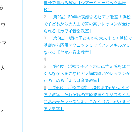
1
〈第1位〉プロも推薦する実力あるピアノ講
師とのマンツーマンレッスン！レッスン日時が
自分で選べる教室【シアーミュージック浜松
る
校】
2
〈第2位〉60年の実績あるピアノ教室！浜松
で子どもから大人まで質の高いレッスンが受け
カワ
られる【カワイ音楽教室】
3
〈第3位〉1歳の子どもから大人まで！浜松で
ヤマ
基礎から応用テクニックまでピアノスキルがま
なべる【ヤマハ音楽教室】
4
5
〈第4位〉浜松で子どもの自己肯定感をはぐ
大人
くみながら多才なピアノ講師陣とのレッスンが
たのしめる【よつば音楽教室】
6
〈第5位〉浜松で3歳～70代までがかようピ
アノ教室！それぞれの年齢発達や生活スタイル
にあわせたレッスンをおこなう【さいがさきピ
アノ教室】
レ