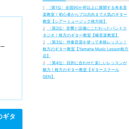
1
〈第1位〉全国90か所以上に展開する有名音
楽教室！初心者からプロ志向まで人気のギター
教室【シアーミュージック枚方校】
2
〈第2位〉音響と設備にこだわったバンドス
タジオ！枚方のギター教室【椿音楽教室】
3
〈第3位〉伴奏音源を使って本格レッスン！
アー
枚方のギター教室【Yamaha Music Lesson枚方
店】
4
〈第4位〉目的に合わせた楽しいレッスンが
魅力！枚方のギター教室【ギタースクール
GEN】
のギタ