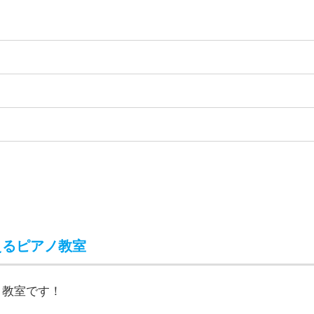
、シアーミュージック本厚木校です。
アノ教室ならシアーミュージック本厚木校
000人がシアーミュージックを選んでいます！
ノの練習ができるのが嬉しいですよね。
してみるチャンスですよ。
す。
ジックの無料体験はこちら！