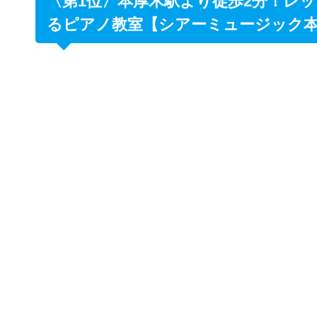
〈第1位〉本厚木駅より徒歩2分！レッ
るピアノ教室【シアーミュージック
シアー
【シアーミュージック本厚木校】の住所
〒243-0018