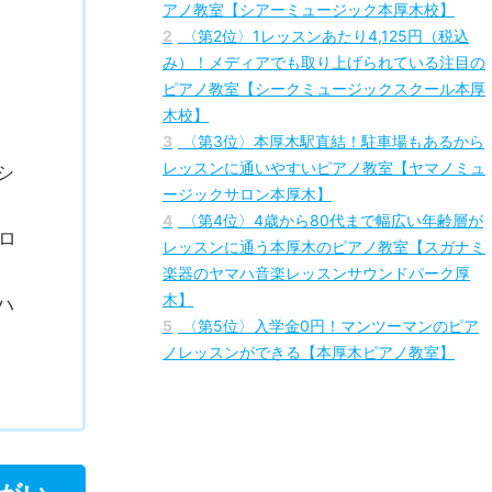
1
〈第1位〉本厚木駅より徒歩2分！レッスンに
通いやすく、全国で15,000人以上生徒がいるピ
アノ教室【シアーミュージック本厚木校】
2
〈第2位〉1レッスンあたり4,125円（税込
み）！メディアでも取り上げられている注目の
ピアノ教室【シークミュージックスクール本厚
木校】
3
〈第3位〉本厚木駅直結！駐車場もあるから
レッスンに通いやすいピアノ教室【ヤマノミュ
シ
ージックサロン本厚木】
4
〈第4位〉4歳から80代まで幅広い年齢層が
ロ
レッスンに通う本厚木のピアノ教室【スガナミ
楽器のヤマハ音楽レッスンサウンドパーク厚
木】
ハ
5
〈第5位〉入学金0円！マンツーマンのピア
ノレッスンができる【本厚木ピアノ教室】