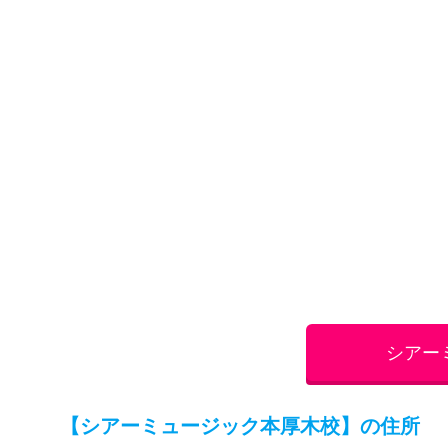
神奈川県厚木市中町1-1-2 千石屋興業ビル201号室
【シアーミュージック本厚木校】のアクセ
小田急線本厚木駅徒歩2分
【シアーミュージック本厚木校】の営業時
12:45～21:45
【シアーミュージック本厚木校】の料金・
マンツーマンレッスン（45分/回）
月2回
11,000円（税込み