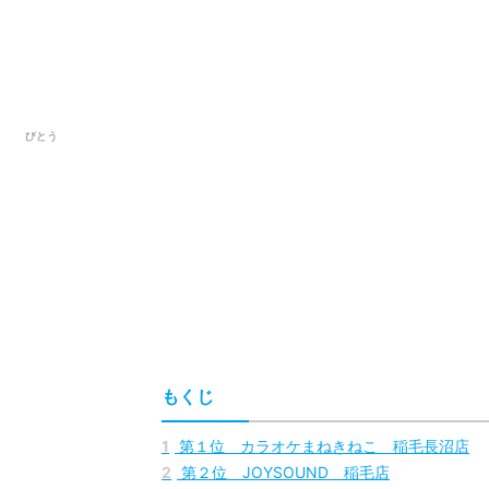
びとう
もくじ
1
第１位 カラオケまねきねこ 稲毛長沼店
2
第２位 JOYSOUND 稲毛店