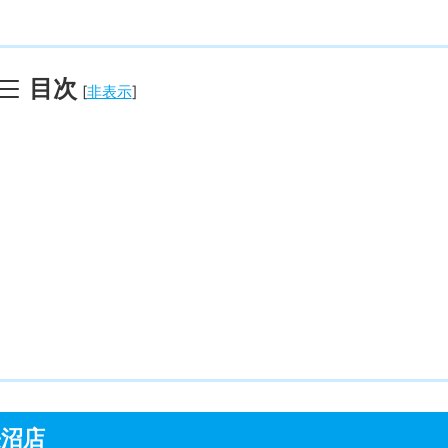
目次
[
非表示
]
長沼店