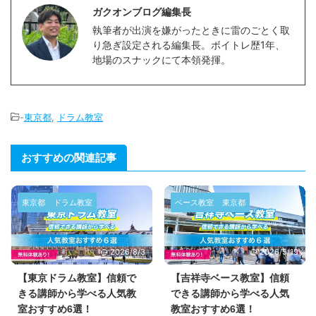
ガクオンブログ編集長
執筆者が出演を嫌がったときに雷のごとく取
り急ぎ設定される編集長。ボイトレ歴1年、
地場のスナックにて本領発揮。
-
東京都
,
ドラム教室
おすすめの関連記事
東京都
ドラム教室
ベース教室
東京都
2026/8/3
2026/5/19
【東京ドラム教室】信頼で
【吉祥寺ベース教室】信頼
きる講師から学べる人気教
できる講師から学べる人気
室おすすめ6選！
教室おすすめ6選！