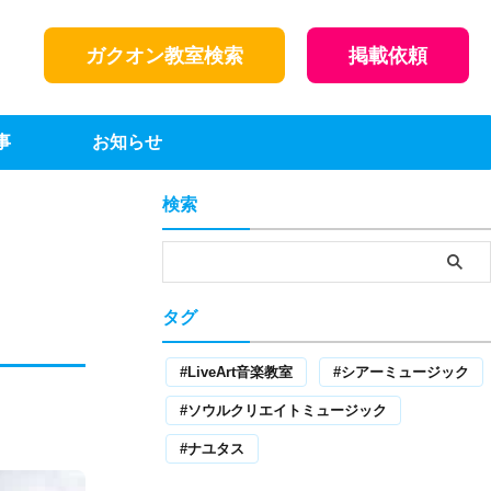
ガクオン教室検索
掲載依頼
事
お知らせ
検索
タグ
】
LiveArt音楽教室
シアーミュージック
ソウルクリエイトミュージック
ナユタス