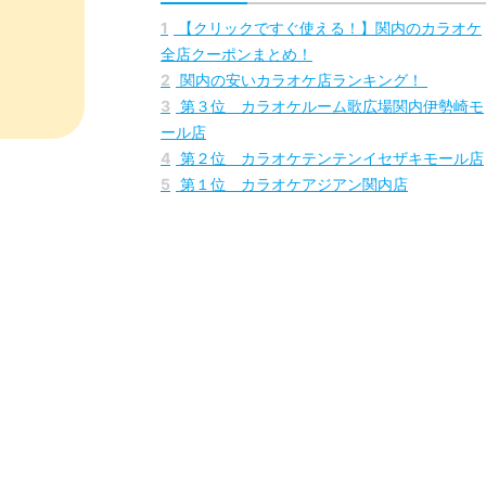
1
【クリックですぐ使える！】関内のカラオケ
全店クーポンまとめ！
2
関内の安いカラオケ店ランキング！
3
第３位 カラオケルーム歌広場関内伊勢崎モ
ール店
4
第２位 カラオケテンテンイセザキモール店
5
第１位 カラオケアジアン関内店