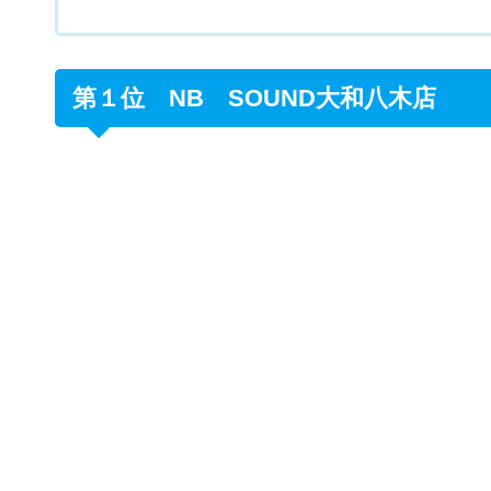
第４位 カラオケバンバン奈良橿原店
第５位 カラオケレインボーワールド橿原
第１位 NB SOUND大和八木店