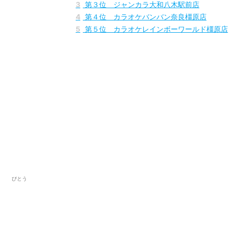
1
第１位 NB SOUND大和八木店
2
第２位 カラオケビッグエコー橿原店
3
第３位 ジャンカラ大和八木駅前店
4
第４位 カラオケバンバン奈良橿原店
5
第５位 カラオケレインボーワールド橿原店
びとう