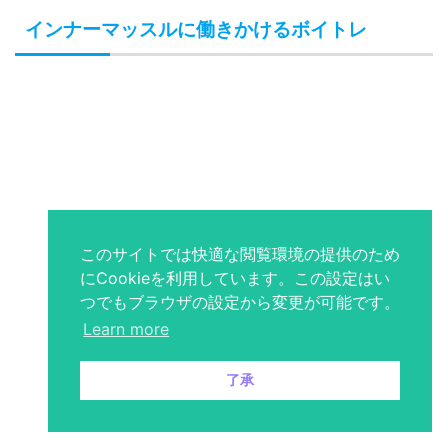
インナーマッスルに働きかけるボイトレ
このサイトでは快適な閲覧環境の提供のため
にCookieを利用しています。この設定はい
つでもブラウザの設定から変更が可能です。
【ラスマリポーサス】ではインナーマッスルに働きかける
Learn more
ストレッチから、滑舌を改善する顔まわりの筋肉にもアプ
ローチをかけるストレッチまでレッスンを受けることがで
了承
きます。