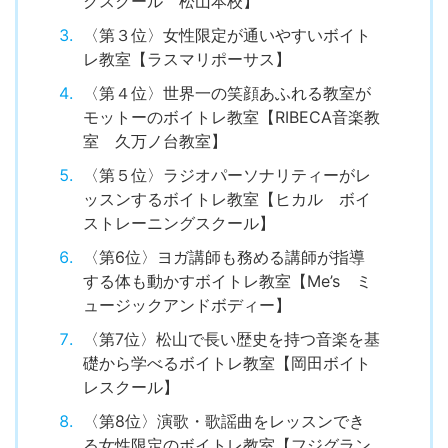
クスクール 松山本校】
〈第３位〉女性限定が通いやすいボイト
レ教室【ラスマリポーサス】
〈第４位〉世界一の笑顔あふれる教室が
モットーのボイトレ教室【RIBECA音楽教
室 久万ノ台教室】
〈第５位〉ラジオパーソナリティーがレ
ッスンするボイトレ教室【ヒカル ボイ
ストレーニングスクール】
〈第6位〉ヨガ講師も務める講師が指導
する体も動かすボイトレ教室【Me’s ミ
ュージックアンドボディー】
〈第7位〉松山で長い歴史を持つ音楽を基
礎から学べるボイトレ教室【岡田ボイト
レスクール】
〈第8位〉演歌・歌謡曲をレッスンでき
る女性限定のボイトレ教室【フジグラン