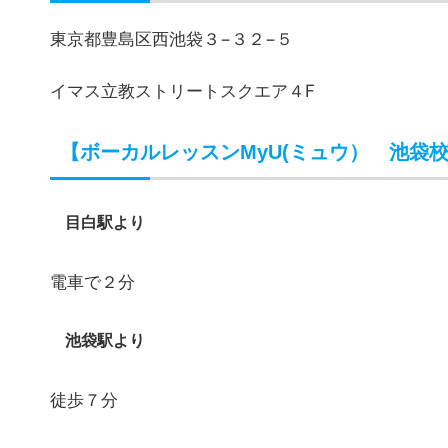
１２：００〜２１：００
※受付時間
【ボーカルレッスンMyU（ミュウ） 池袋
マンツーマンレッスン（６０分／回）
月２回
１０,
月３回
１５,
月４回
２０,
音痴克服コース（６０分／回）