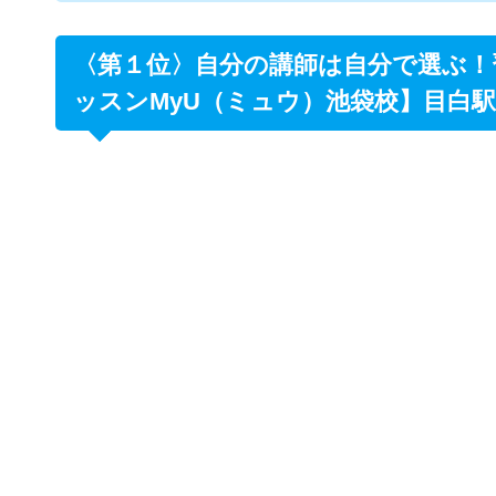
〈第10位〉仕事帰りにも通いやすいボイト
〈第１位〉自分の講師は自分で選ぶ！
ッスンMyU（ミュウ）池袋校】目白
【ボーカルレッスンMyU（ミュウ）
【ボーカルレッスンMyU(ミュウ） 池袋
東京都豊島区西池袋３−３２−５