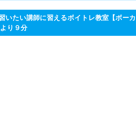
レ教室【EYS音楽教室 新宿スタジオ】目白駅より12分
習いたい講師に習えるボイトレ教室【ボー
駅より９分
池袋校】の詳細はこちら
校】の住所