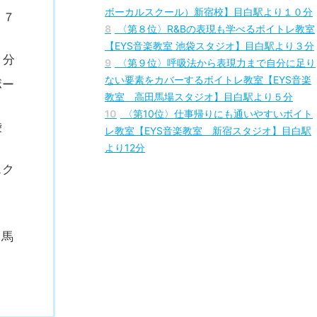
ール）池袋校】目白駅より１０分
ミュ
7
〈第７位〉カフェのような雰囲気で仲間と楽
しめるボイトレ教室【Bee vocal school（ビー
ボーカルスクール）新宿校】目白駅より１０分
り７
8
〈第８位〉R&Bの表現も学べるボイトレ教室
【EYS音楽教室 池袋スタジオ】目白駅より３分
３分
9
〈第９位〉呼吸法から表現力まで自分に足り
ない要素をカバーするボイトレ教室【EYS音楽
ボー
教室 高田馬場スタジオ】目白駅より５分
10
〈第10位〉仕事帰りにも通いやすいボイト
袋
レ教室【EYS音楽教室 新宿スタジオ】目白駅
より12分
スク
田馬