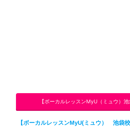
イマス立教ストリートスクエア４F
【ボーカルレッスンMyU(ミュウ） 池袋
目白駅より
電車で２分
池袋駅より
徒歩７分
【ボーカルレッスンMyU（ミュウ） 池袋