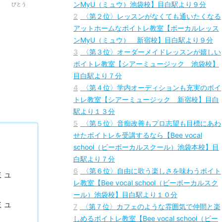
1
〈第１位〉自分の講師は自分で選ぶ！習いた
い講師に習えるボイトレ教室【ボーカルレッス
ンMyU（ミュウ）池袋校】目白駅より９分
びとう
2
〈第２位〉レッスンがなくても通いたくなる
アットホームなボイトレ教室【ボーカルレッス
ンMyU（ミュウ） 新宿校】目白駅より９分
3
〈第３位〉オーダーメイドレッスンが嬉しい
ボイトレ教室【シアーミュージック 池袋校】
目白駅より７分
4
〈第４位〉学内オーディションも充実のボイ
トレ教室【シアーミュージック 新宿校】目白
駅より１３分
5
〈第５位〉音痴改善もプロ志望も目標にあわ
せたボイトレを受講するなら【Bee vocal
school（ビーボーカルスクール）池袋本校】目
白駅より７分
6
〈第６位〉自由に歌う楽しさを味わうボイト
ミュ
レ教室【Bee vocal school（ビーボーカルスク