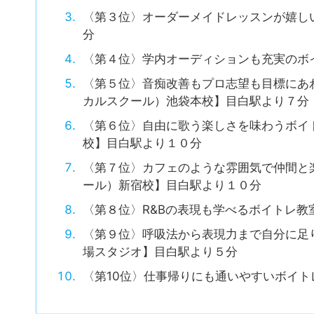
〈第２位〉レッスンがなくても通いたくな
ウ） 新宿校】目白駅より９分
〈第３位〉オーダーメイドレッスンが嬉し
分
〈第４位〉学内オーディションも充実のボ
〈第５位〉音痴改善もプロ志望も目標にあわせた
カルスクール）池袋本校】目白駅より７分
〈第６位〉自由に歌う楽しさを味わうボイトレ教
校】目白駅より１０分
〈第７位〉カフェのような雰囲気で仲間と楽しめ
ール）新宿校】目白駅より１０分
〈第８位〉R&Bの表現も学べるボイトレ教
〈第９位〉呼吸法から表現力まで自分に足
場スタジオ】目白駅より５分