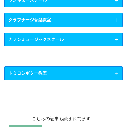
サンギタースクール
クラブナージ音楽教室
カノンミュージックスクール
トミヨシギター教室
【ヤマハ大人の音楽レッス
【サンギタースクール】の公
ン ミュージックアベニュー
式サイトはこちら
名駅】の公式サイトはこちら
【クラブナージ音楽教室 名
こちらの記事も読まれてます！
古屋駅前教室】の公式ページ