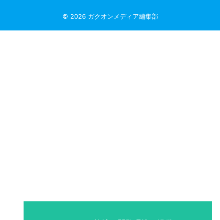
1
〈第2位〉初めてのクラシックギターでもゼロから始められ
る【ミューズ音楽館 名古屋駅教室】
© 2026 ガクオンメディア編集部
2
その他の名古屋のギター教室まとめ