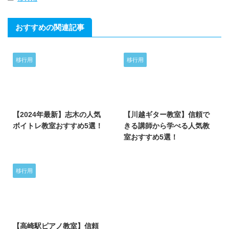
おすすめの関連記事
移行用
移行用
2025/6/22
2025/6/23
月１回
３,２５０円
【2024年最新】志木の人気
【川越ギター教室】信頼で
月２回
６,０００円
ボイトレ教室おすすめ5選！
きる講師から学べる人気教
室おすすめ5選！
年４０回
８,０００円
移行用
ギター
エレキギター
アコースティックギター
2025/6/22
【高崎駅ピアノ教室】信頼
クラシックギター