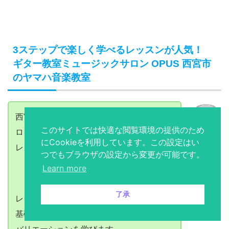
3ステップで楽しく学べるレッスンが人気！
ギター教室ミュージックサロン OPUS 西宮市
のヤマハ音楽教室
西宮北口駅から徒歩1分のミュージックサ
このサイトでは快適な閲覧環境の提供のため
ロン OPUSは、3ステップで学べるギター
びとう
にCookieを利用しています。この設定はい
レッスンが好評の教室です。
つでもブラウザの設定から変更が可能です。
Learn more
了承
レッスンのスタートから３カ月はギターの
基礎をしっかり練習、6カ月頃はリズムの