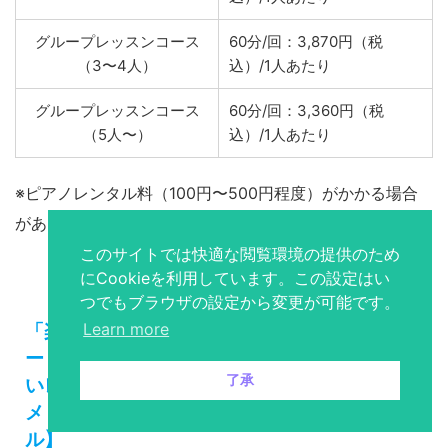
グループレッスンコース
60分/回：3,870円（税
（3〜4人）
込）/1人あたり
グループレッスンコース
60分/回：3,360円（税
（5人〜）
込）/1人あたり
※ピアノレンタル料（100円〜500円程度）がかかる場合
があります。
このサイトでは快適な閲覧環境の提供のため
にCookieを利用しています。この設定はい
つでもブラウザの設定から変更が可能です。
Learn more
「楽しかった」と思えるレッスンがモット
ー！子どもからシニアまでストレスなく楽し
了承
いレッスンで上達できるボイトレ教室【カサ
メミュージックスクール 荻窪ボーカルスクー
ル】