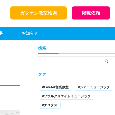
ガクオン教室検索
掲載依頼
事
お知らせ
検索
タグ
】
LiveArt音楽教室
シアーミュージック
ソウルクリエイトミュージック
ナユタス