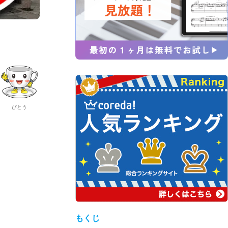
びとう
もくじ