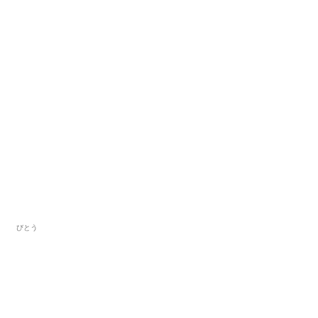
お勧めプロモーションリンク
びとう