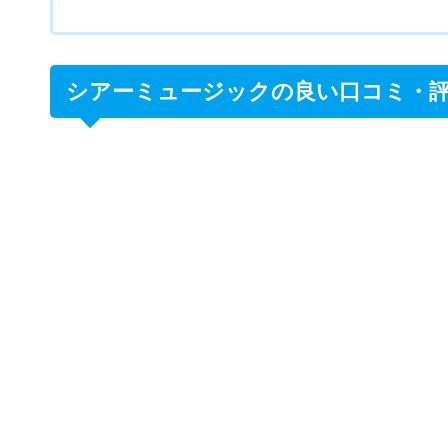
【結局どうなの？】シアーミュージックが
シアーミュージックのQ&A・よくある質問
シアーミュージックの良い口コミ・