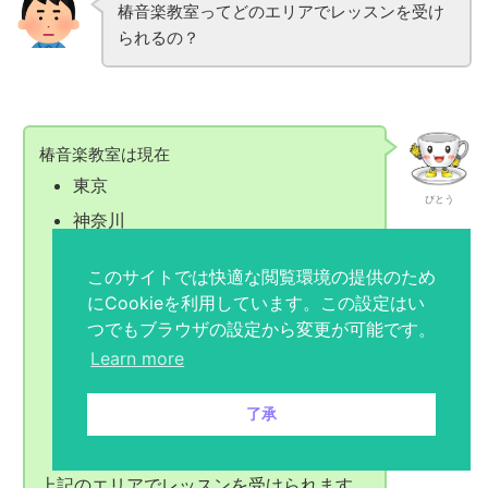
椿音楽教室ってどのエリアでレッスンを受け
られるの？
椿音楽教室は現在
東京
びとう
神奈川
埼玉
このサイトでは快適な閲覧環境の提供のため
千葉
にCookieを利用しています。この設定はい
大阪
つでもブラウザの設定から変更が可能です。
Learn more
京都
兵庫
了承
奈良
上記のエリアでレッスンを受けられます。