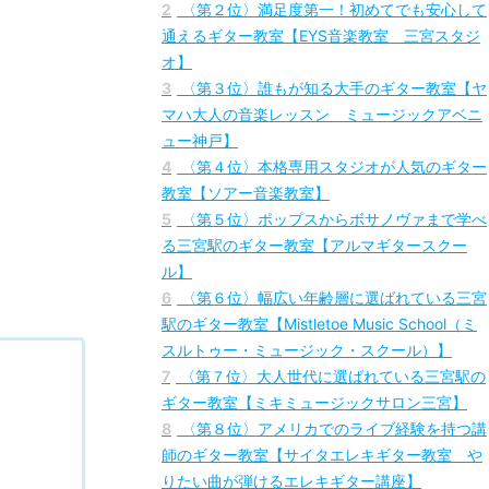
1
〈第１位〉プロ志望にも選ばれている三宮駅
のギター教室【シアーミュージック 三宮校】
2
〈第２位〉満足度第一！初めてでも安心して
通えるギター教室【EYS音楽教室 三宮スタジ
オ】
3
〈第３位〉誰もが知る大手のギター教室【ヤ
マハ大人の音楽レッスン ミュージックアベニ
ュー神戸】
4
〈第４位〉本格専用スタジオが人気のギター
教室【ソアー音楽教室】
5
〈第５位〉ポップスからボサノヴァまで学べ
る三宮駅のギター教室【アルマギタースクー
ル】
6
〈第６位〉幅広い年齢層に選ばれている三宮
駅のギター教室【Mistletoe Music School（ミ
スルトゥー・ミュージック・スクール）】
7
〈第７位〉大人世代に選ばれている三宮駅の
ギター教室【ミキミュージックサロン三宮】