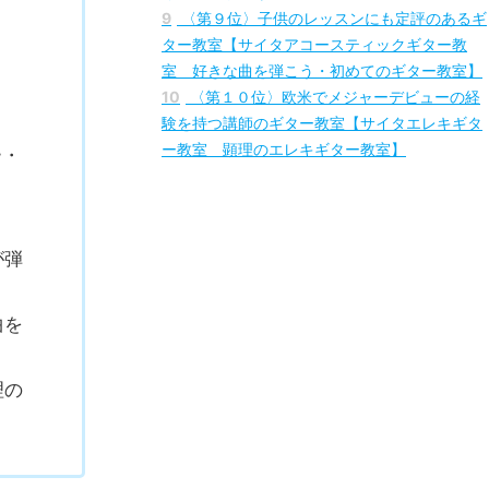
8
〈第８位〉アメリカでのライブ経験を持つ講
師のギター教室【サイタエレキギター教室 や
りたい曲が弾けるエレキギター講座】
9
〈第９位〉子供のレッスンにも定評のあるギ
】
ター教室【サイタアコースティックギター教
室 好きな曲を弾こう・初めてのギター教室】
10
〈第１０位〉欧米でメジャーデビューの経
験を持つ講師のギター教室【サイタエレキギタ
ー教室 顕理のエレキギター教室】
ー・
が弾
曲を
理の