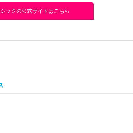
ス
間
ース