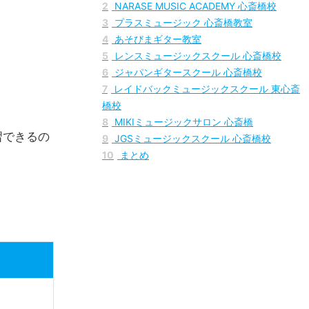
1
シアーミュージック 心斎橋校【全国に展開し
てる超大型音楽スクール】
2
NARASE MUSIC ACADEMY 心斎橋校
3
プラスミュージック 心斎橋教室
4
あそびまギター教室
5
レンスミュージックスクール 心斎橋校
6
ジャパンギタースクール 心斎橋校
7
レイドバックミュージックスクール 東心斎
橋校
8
MIKIミュージックサロン 心斎橋
習できるの
9
JGSミュージックスクール 心斎橋校
10
まとめ