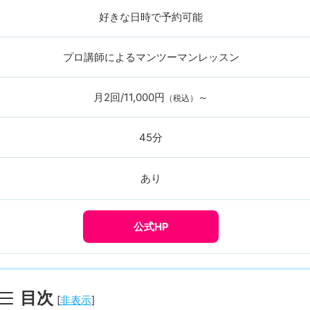
プロ講師によるマンツーマンレッスン
月2回/11,000円
～
（税込）
45分
あり
公式HP
目次
[
非表示
]
開してる超大型音楽スクール】