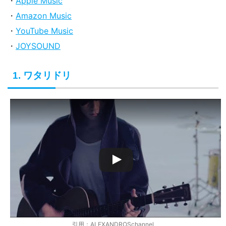
・
Apple Music
・
Amazon Music
・
YouTube Music
・
JOYSOUND
1. ワタリドリ
引用：ALEXANDROSchannel