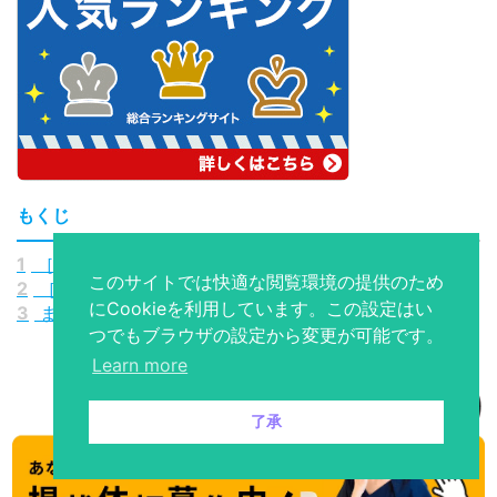
もくじ
1
［Alexandros］の人気曲10選
このサイトでは快適な閲覧環境の提供のため
2
［Alexandros］の編集部おすすめ曲3選
にCookieを利用しています。この設定はい
3
まとめ
つでもブラウザの設定から変更が可能です。
Learn more
了承