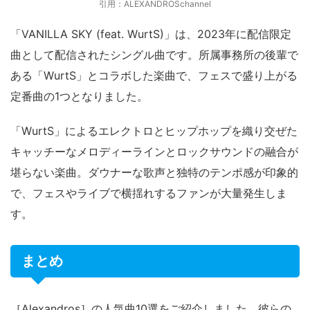
引用：ALEXANDROSchannel
「VANILLA SKY (feat. WurtS)」は、2023年に配信限定
曲として配信されたシングル曲です。所属事務所の後輩で
ある「WurtS」とコラボした楽曲で、フェスで盛り上がる
定番曲の1つとなりました。
「WurtS」によるエレクトロとヒップホップを織り交ぜた
キャッチーなメロディーラインとロックサウンドの融合が
堪らない楽曲。ダウナーな歌声と独特のテンポ感が印象的
で、フェスやライブで横揺れするファンが大量発生しま
す。
まとめ
［Alexandros］の人気曲10選をご紹介しました。彼らの