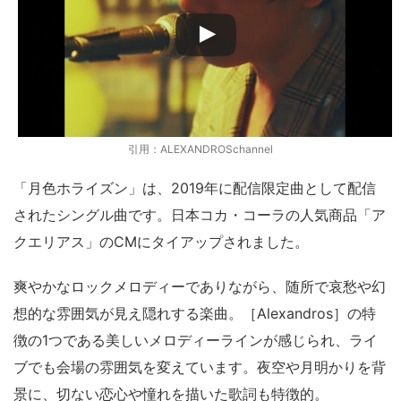
引用：ALEXANDROSchannel
「月色ホライズン」は、2019年に配信限定曲として配信
されたシングル曲です。日本コカ・コーラの人気商品「ア
クエリアス」のCMにタイアップされました。
爽やかなロックメロディーでありながら、随所で哀愁や幻
想的な雰囲気が見え隠れする楽曲。［Alexandros］の特
徴の1つである美しいメロディーラインが感じられ、ライ
ブでも会場の雰囲気を変えています。夜空や月明かりを背
景に、切ない恋心や憧れを描いた歌詞も特徴的。