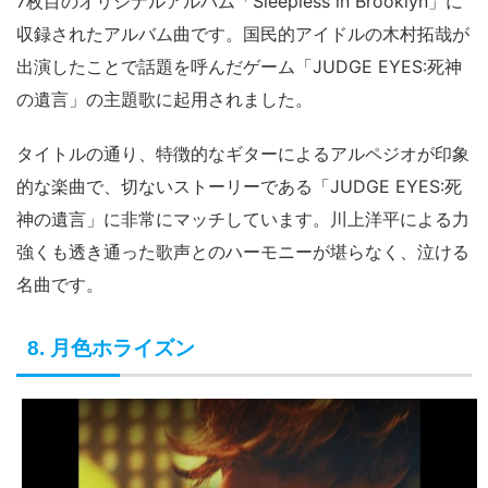
7枚目のオリジナルアルバム「Sleepless in Brooklyn」に
収録されたアルバム曲です。国民的アイドルの木村拓哉が
出演したことで話題を呼んだゲーム「JUDGE EYES:死神
の遺言」の主題歌に起用されました。
タイトルの通り、特徴的なギターによるアルペジオが印象
的な楽曲で、切ないストーリーである「JUDGE EYES:死
神の遺言」に非常にマッチしています。川上洋平による力
強くも透き通った歌声とのハーモニーが堪らなく、泣ける
名曲です。
8. 月色ホライズン