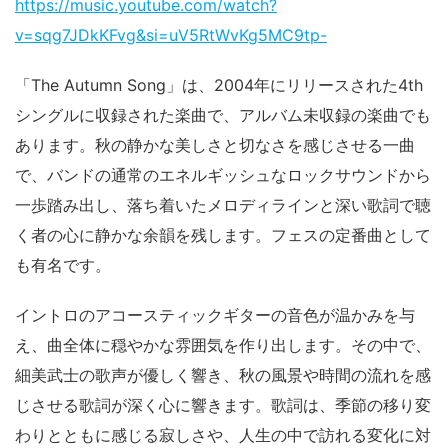
https://music.youtube.com/watch?
v=sqg7JDkKFvg&si=uV5RtWvKg5MC9tp-
「The Autumn Song」は、2004年にリリースされた4th
シングルに収録された楽曲で、アルバム未収録の楽曲でも
あります。秋の静かな美しさと切なさを感じさせる一曲
で、バンドの通常のエネルギッシュなロックサウンドから
一歩踏み出し、落ち着いたメロディラインと深い歌詞で聴
く者の心に静かな余韻を残します。フェスの定番曲として
も有名です。
イントロのアコースティックギターの音色が温かみを与
え、曲全体に穏やかな雰囲気を作り出します。その中で、
細美武士の歌声が優しく響き、秋の風景や時間の流れを感
じさせる歌詞が深く心に響きます。歌詞は、季節の移り変
わりとともに感じる寂しさや、人生の中で訪れる変化に対