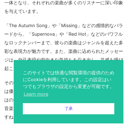
一体となり、それぞれの楽曲が多くのリスナーに深い印象
を与えています。
「The Autumn Song」や「Missing」などの感情的なバラ
ードから、「Supernova」や「Red Hot」などのパワフル
なロックナンバーまで、彼らの楽曲はジャンルを超えた多
彩な表現力が魅力です。また、楽曲に込められたメッセー
ジは、自己表現や前向きな気持ちを引き出し、共感を呼び
起こします。
このサイトでは快適な閲覧環境の提供のため
にCookieを利用しています。この設定はい
その音楽性は、シンプルでありながらも深みがあり、時に
つでもブラウザの設定から変更が可能です。
は優しさ、時には荒々しさを見せるELLEGARDENならで
Learn more
はの独自のスタイルを確立しています。これからも彼らの
音楽がどんな新しい風を吹かせるのか、ますます楽しみで
了承
すね！