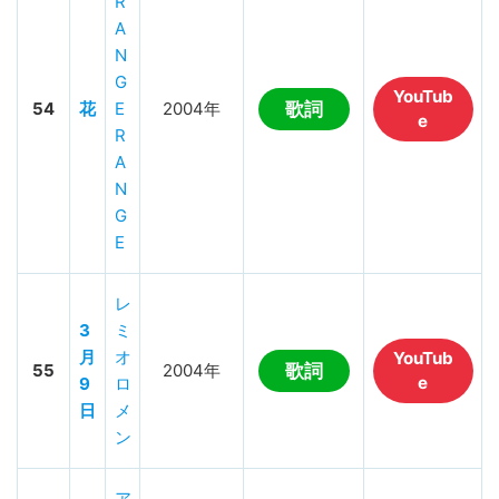
R
A
N
G
YouTub
54
花
E
2004年
歌詞
e
R
A
N
G
E
レ
3
ミ
月
オ
YouTub
55
2004年
歌詞
e
9
ロ
日
メ
ン
ア