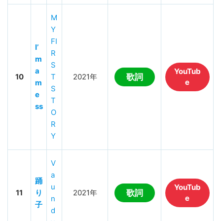
M
Y
FI
I’
R
m
S
a
YouTub
10
T
2021年
歌詞
e
m
S
e
T
ss
O
R
Y
V
a
踊
u
YouTub
11
り
2021年
歌詞
e
n
子
d