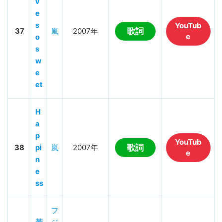
v
e
s
YouTub
37
嵐
2007年
歌詞
e
o
s
w
e
et
H
a
p
YouTub
38
pi
嵐
2007年
歌詞
e
n
e
ss
フ