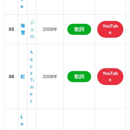
e
ジ
海
YouTub
35
ェ
2008年
歌詞
e
雪
ロ
A
q
u
a
YouTub
36
虹
2008年
歌詞
e
Ti
m
e
z
L
o