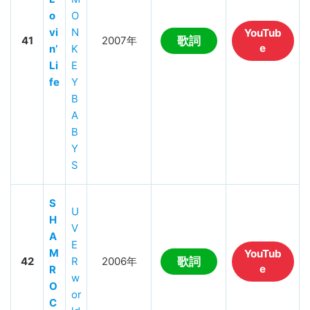
o
O
vi
N
YouTub
41
2007年
歌詞
e
n’
K
Li
E
fe
Y
B
A
B
Y
S
S
U
H
V
A
E
M
YouTub
42
R
2006年
歌詞
e
R
w
O
or
C