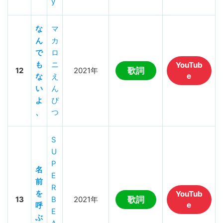
y
な
マ
ん
カ
で
ロ
も
ニ
YouTub
12
2021年
歌詞
e
な
え
い
ん
よ
ぴ
、
つ
S
U
P
名
E
前
R
を
YouTub
13
B
2021年
歌詞
e
呼
E
ぶ