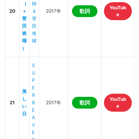
（
師
YouTub
20
＋
＆
2017年
歌詞
e
菅
菅
田
田
将
将
暉
暉
）
S
U
P
E
美
R
し
YouTub
21
B
2017年
歌詞
e
い
E
日
A
V
E