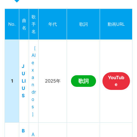
歌
曲
No.
手
年代
歌詞
動画URL
名
名
［
Al
e
J
x
U
a
YouTub
1
LI
2025年
歌詞
e
n
U
dr
S
o
s
］
B
A