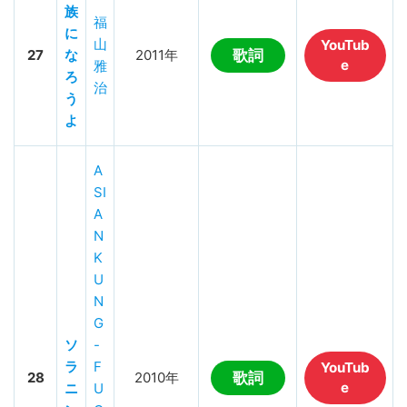
族
福
に
山
YouTub
27
な
2011年
歌詞
e
雅
ろ
治
う
よ
A
SI
A
N
K
U
N
G
ソ
-
ラ
F
YouTub
28
2010年
歌詞
e
ニ
U