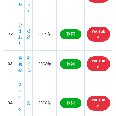
冬
m
e
ひ
ま
遊
YouTub
32
2009年
歌詞
e
わ
助
り
羞
羞
YouTub
33
恥
恥
2008年
歌詞
e
心
心
O
n
e
YouTub
34
L
嵐
2008年
歌詞
e
o
v