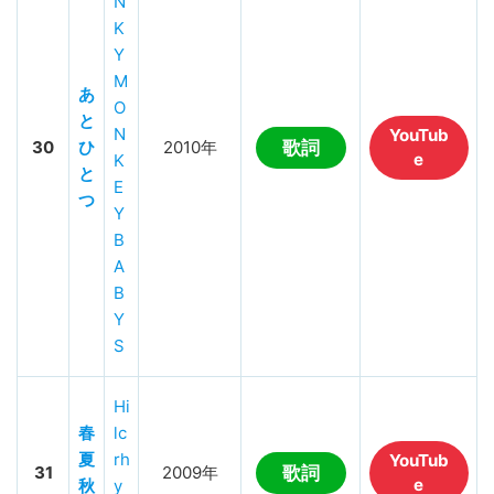
N
K
Y
M
あ
O
と
N
YouTub
30
ひ
2010年
歌詞
e
K
と
E
つ
Y
B
A
B
Y
S
Hi
春
lc
夏
rh
YouTub
31
2009年
歌詞
e
秋
y