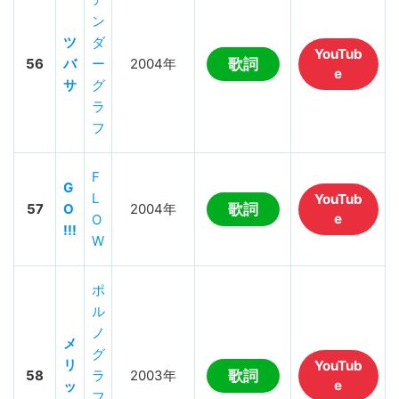
ン
ツ
ダ
YouTub
56
バ
ー
2004年
歌詞
e
サ
グ
ラ
フ
F
G
L
YouTub
57
O
2004年
歌詞
e
O
!!!
W
ポ
ル
ノ
メ
グ
リ
YouTub
58
ラ
2003年
歌詞
e
ッ
フ