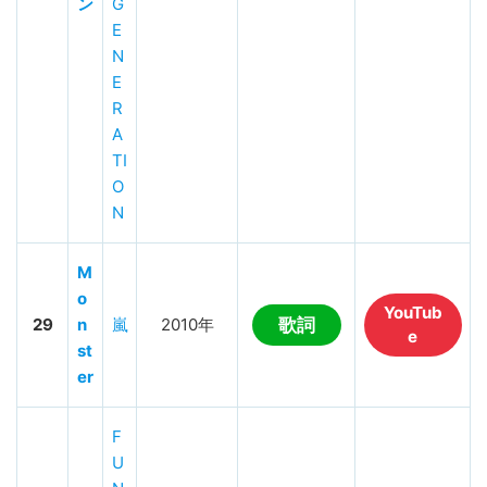
ン
G
E
N
E
R
A
TI
O
N
M
o
YouTub
29
n
嵐
2010年
歌詞
e
st
er
F
U