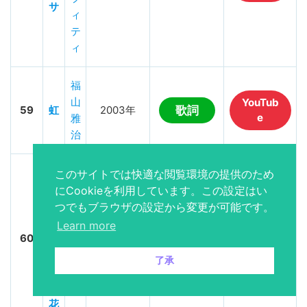
サ
ィ
テ
ィ
福
山
YouTub
59
虹
2003年
歌詞
e
雅
治
世
このサイトでは快適な閲覧環境の提供のため
界
にCookieを利用しています。この設定はい
に
つでもブラウザの設定から変更が可能です。
S
一
Learn more
M
YouTub
60
つ
2002年
歌詞
e
A
だ
了承
P
け
の
花