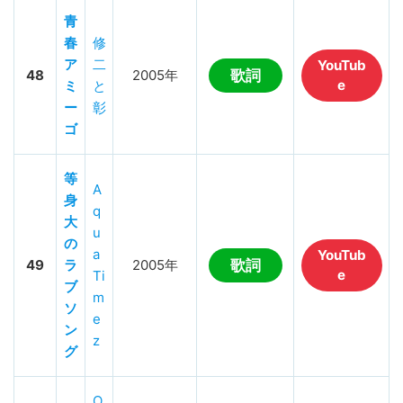
青
春
修
ア
二
YouTub
48
2005年
歌詞
e
ミ
と
ー
彰
ゴ
等
A
身
q
大
u
の
a
YouTub
49
ラ
2005年
歌詞
e
Ti
ブ
m
ソ
e
ン
z
グ
O