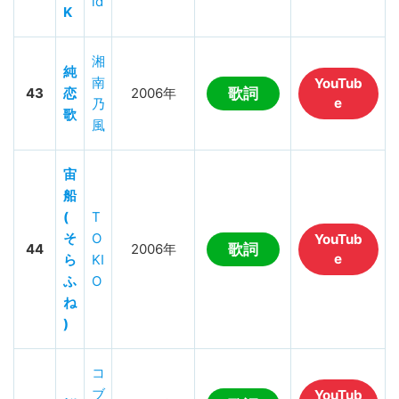
ld
K
湘
純
南
YouTub
43
恋
2006年
歌詞
e
乃
歌
風
宙
船
(
T
そ
O
YouTub
44
2006年
歌詞
e
ら
KI
ふ
O
ね
)
コ
ブ
YouTub