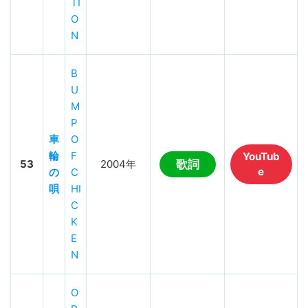
TI
O
N
B
U
M
P
車
O
輪
F
YouTub
53
2004年
歌詞
e
の
C
唄
HI
C
K
E
N
O