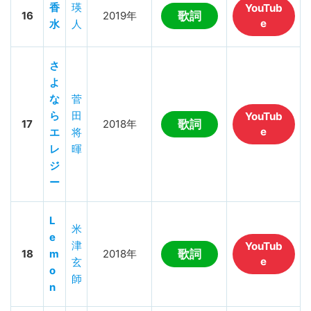
香
瑛
YouTub
16
2019年
歌詞
e
水
人
さ
よ
な
菅
ら
田
YouTub
17
2018年
歌詞
e
エ
将
レ
暉
ジ
ー
L
米
e
津
YouTub
18
m
2018年
歌詞
e
玄
o
師
n