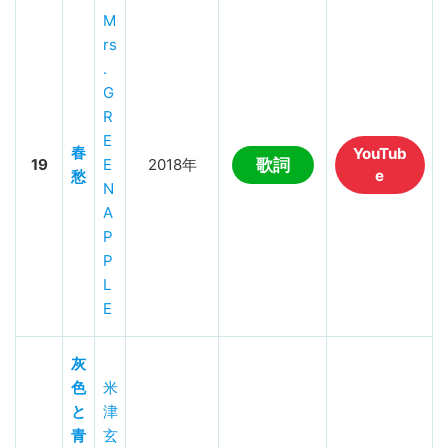
M
rs
.
G
R
E
春
YouTub
19
E
2018年
歌詞
e
愁
N
A
P
P
L
E
灰
色
米
と
津
青
玄