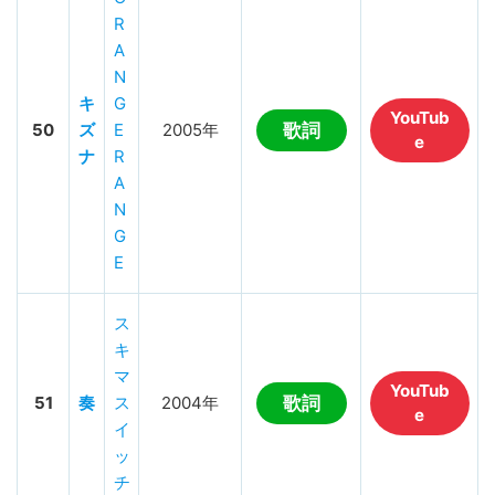
R
A
N
キ
G
YouTub
50
ズ
E
2005年
歌詞
e
ナ
R
A
N
G
E
ス
キ
マ
YouTub
51
奏
ス
2004年
歌詞
e
イ
ッ
チ