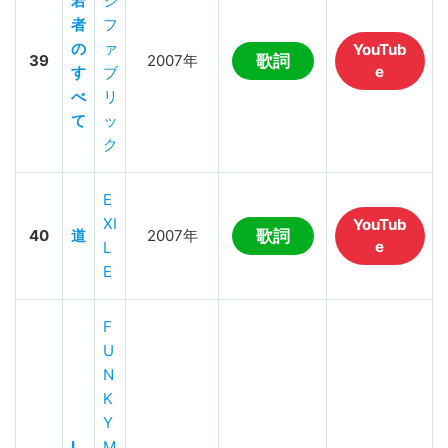
若
ジ
者
フ
の
ァ
YouTub
39
2007年
歌詞
e
す
ブ
べ
リ
て
ッ
ク
E
XI
YouTub
40
道
2007年
歌詞
e
L
E
F
U
N
K
Y
L
M