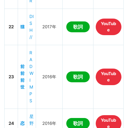
R
DI
S
YouTub
22
猫
2017年
歌詞
e
H
//
R
A
前
D
前
W
YouTub
23
2016年
歌詞
e
前
I
世
M
P
S
星
YouTub
24
恋
野
2016年
歌詞
e