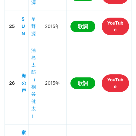
源
S
星
YouTub
25
U
野
2015年
歌詞
e
N
源
浦
島
太
郎
海
（
YouTub
26
の
2015年
歌詞
e
桐
声
谷
健
太
）
家