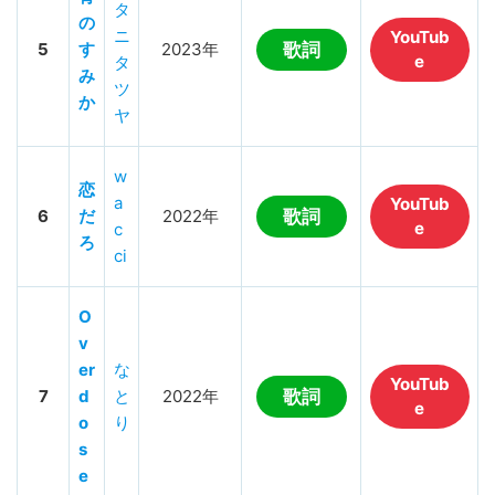
タ
の
ニ
YouTub
5
す
2023年
歌詞
e
タ
み
ツ
か
ヤ
w
恋
a
YouTub
6
だ
2022年
歌詞
e
c
ろ
ci
O
v
er
な
YouTub
7
d
と
2022年
歌詞
e
o
り
s
e