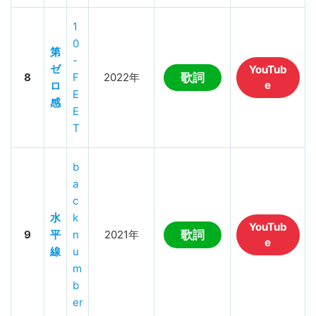
1
0
第
-
ゼ
YouTub
8
F
2022年
歌詞
e
ロ
E
感
E
T
b
a
c
水
k
YouTub
9
平
n
2021年
歌詞
e
線
u
m
b
er