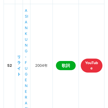
A
SI
A
N
K
U
N
G
リ
-
ラ
F
YouTub
52
2004年
歌詞
e
イ
U
ト
G
E
N
E
R
A