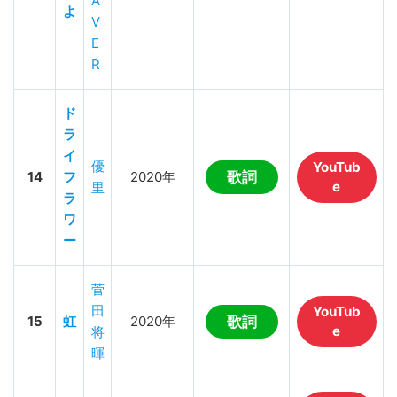
A
よ
V
E
R
ド
ラ
イ
優
YouTub
14
フ
2020年
歌詞
e
里
ラ
ワ
ー
菅
田
YouTub
15
虹
2020年
歌詞
e
将
暉