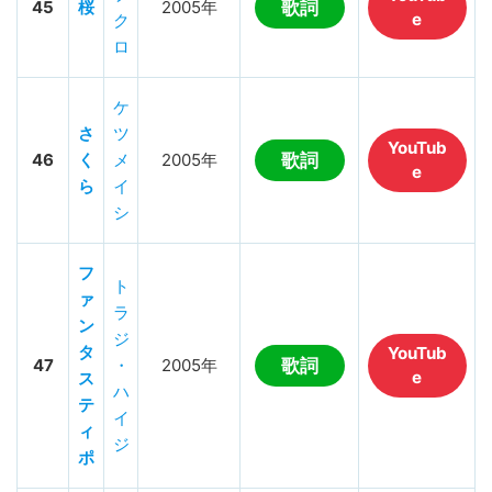
45
桜
2005年
歌詞
e
ク
ロ
ケ
さ
ツ
YouTub
46
く
メ
2005年
歌詞
e
ら
イ
シ
フ
ト
ァ
ラ
ン
ジ
タ
YouTub
47
・
2005年
歌詞
e
ス
ハ
テ
イ
ィ
ジ
ポ