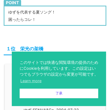
POINT
ゆずを代表する夏ソング！
困ったらコレ！
１位 栄光の架橋
このサイトでは快適な閲覧環境の提供のため
にCookieを利用しています。この設定はい
つでもブラウザの設定から変更が可能です。
Learn more
栄光の架橋
了承
カエレバ
posted with
ゆず SENHA&Co. 2004-07-22