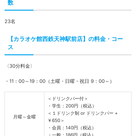
pring、atone、gifteepremoplus、LuVitPay、 カシコン
銀行、銀行Pay、JAL Pay、My JCB Pay、BNPJ、みきゃ
んアプリ、wesmo!
【カラオケ館西鉄天神駅前店】の最大収容人
数
23名
【カラオケ館西鉄天神駅前店】の料金・コー
ス
〈30分料金〉
・11：00～19：00（土曜・日曜・祝日 9：00～）