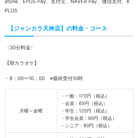
Apple Pay、Google Pay、iD、楽天Edy、QUICPay、
nanaco、WAON、Kitaca、Suica、PASMO、ICOCA、
TOICA、manaca、SUGOCA、nimoca、はやかけん
【ジャンカラ天神店】で利用できるQRコー
ド決済
楽天Pay、PayPay、メルペイ、d払い、auPAY、ゆうちょ
Pay、FamiPay、J-Coin Pay、ANA Pay、pring、
atone、EPOS Pay、支付宝、NAVER Pay、微信支付、K
PLUS
【ジャンカラ天神店】の料金・コース
〈30分料金〉