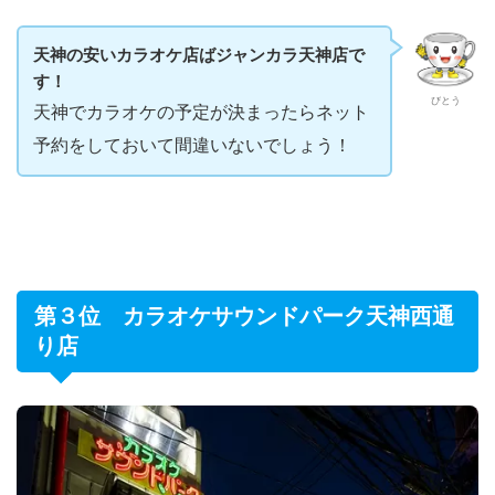
・会員：1,980円（税込）
金曜・土曜・祝前日
・学生：1,975円（税込）
・学生会員：980円（税込）
・シニア：1,980円（税込）
※全コースドリンク飲み放題付き
※表記は税込カラオケ料金です
※料金やサービス内容は予告なく変更される場合がありま
す
天神の安いカラオケ店ばジャンカラ天神店で
す！
びとう
天神でカラオケの予定が決まったらネット
予約をしておいて間違いないでしょう！