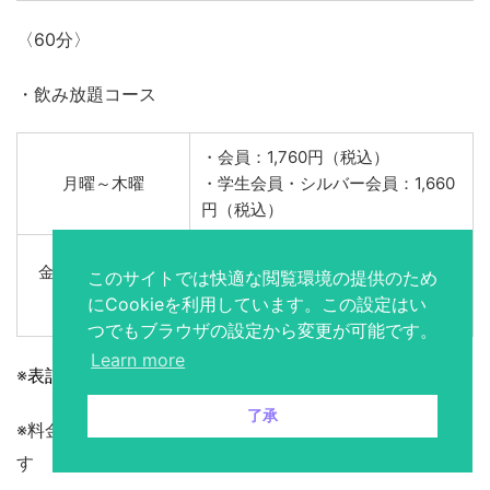
・18：00～ラストまで
＜ドリンクバー付き＞
・会員：2,000円（税込）
月曜～木曜
・学生会員・シルバー会員：1,800
円（税込）
＜ドリンクバー付き＞
金曜～日曜・祝前
・会員：2,200円（税込）
日・祝日
・学生会員・シルバー会員：2,000
このサイトでは快適な閲覧環境の提供のため
円（税込）
にCookieを利用しています。この設定はい
つでもブラウザの設定から変更が可能です。
〈60分〉
Learn more
・飲み放題コース
了承
・会員：1,760円（税込）
月曜～木曜
・学生会員・シルバー会員：1,660