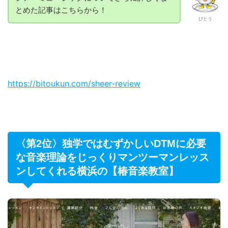
とめた記事はこちらから！
びとう
https://bitoukun.com/sheer-review
〈第2位〉独学ではむずかしいDTMに必要
な音楽理論をじっくりマンツーマンレッス
ンしてくれる横浜の【椿音楽教室】