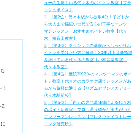
1
〈第1位〉60分たっぷりの無料体験であなた
に合った最適な講師を選んでくれる！プロデビ
ューの生徒もいる代々木のボイトレ教室【ブラ
ッシュボイス】
2
〈第2位〉代々木駅から徒歩4分！子どもか
ら大人まで幅広い世代で安心の丁寧なマンツー
マンレッスン！おすすめボイトレ教室【代々
木 椿音楽教室】
3
〈第3位〉クラシックの基礎からしっかりボ
イトレを受けたい方に最適！30年以上音楽指導
を続けている代々木の教室【小林音楽教室
代々木教室】
徒も
4
〈第4位〉継続率92％のマンツーマンのボイ
トレ教室！代々木のカラオケ店でレッスンがあ
ン！
るから気軽に通える【リズムセブンアカデミー
代々木駅前校】
5
〈第5位〉「声」の専門講師陣による代々木
いる
のボイトレ教室！プロも通う確かな実力がつく