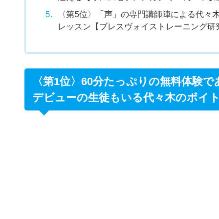
〈第4位〉継続率92％のマンツーマンの
通える【リズムセブンアカデミー代々木駅
〈第5位〉「声」の専門講師陣による代々
レッスン【ブレスヴォイストレーニング研
〈第1位〉60分たっぷりの無料体験
デビューの生徒もいる代々木のボイ