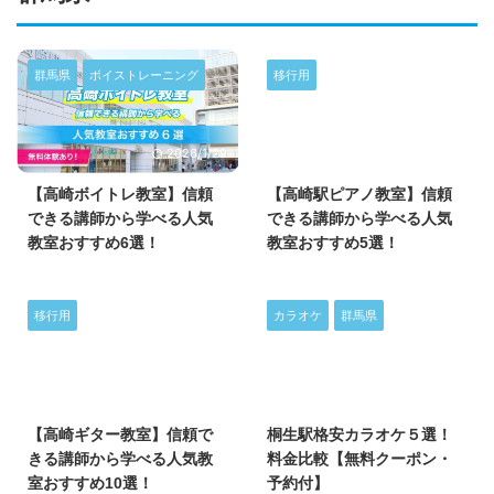
群馬県
ボイストレーニング
移行用
2026/1/29
2025/6/22
【高崎ボイトレ教室】信頼
【高崎駅ピアノ教室】信頼
できる講師から学べる人気
できる講師から学べる人気
教室おすすめ6選！
教室おすすめ5選！
移行用
カラオケ
群馬県
2025/6/22
2025/4/4
【高崎ギター教室】信頼で
桐生駅格安カラオケ５選！
きる講師から学べる人気教
料金比較【無料クーポン・
室おすすめ10選！
予約付】