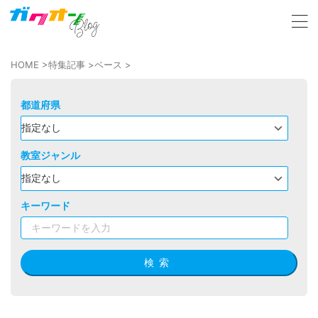
HOME
>
特集記事
>
ベース
>
都道府県
教室ジャンル
キーワード
検索