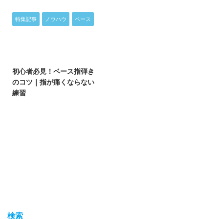
特集記事
ノウハウ
ベース
2025/4/4
初心者必見！ベース指弾き
のコツ｜指が痛くならない
練習
検索