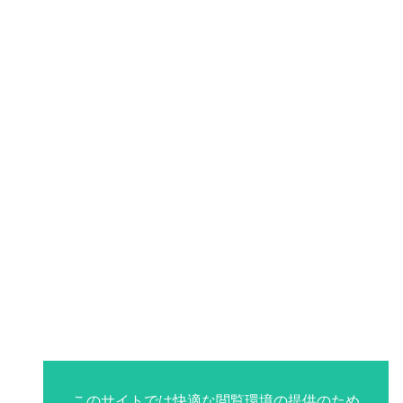
このサイトでは快適な閲覧環境の提供のため