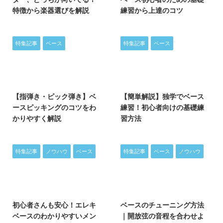
特徴から楽器選びを解説
練習から上達のコツ
特集記事
ベース
特集記事
ベース
2025/4/7
2025/4/7
【指弾き・ピック弾き】ベ
【簡単解説】独学でベース
ースピッキングのコツをわ
練習！初心者向けの基礎練
かりやすく解説
習方法
特集記事
ノウハウ
ベース
特集記事
ベース
ノウハウ
2025/4/4
2025/4/4
初心者さんも安心！エレキ
ベースのチューニング方法
ベースのわかりやすいメン
｜開放弦の音程を合わせよ