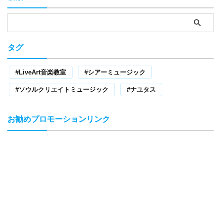
タグ
LiveArt音楽教室
シアーミュージック
ソウルクリエイトミュージック
ナユタス
お勧めプロモーションリンク