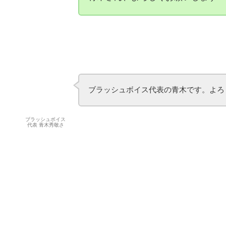
青木さん、よろしくお願いします！
ブラッシュボイス代表の青木です。よろ
ブラッシュボイス
代表 青木秀敬さ
ん