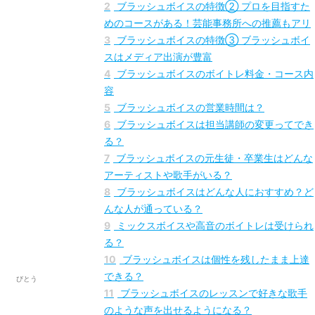
びとう
1
ブラッシュボイスの特徴① レッスン対応エ
リアが広く、オンラインにも対応している
2
ブラッシュボイスの特徴② プロを目指すた
めのコースがある！芸能事務所への推薦もアリ
3
ブラッシュボイスの特徴③ ブラッシュボイ
スはメディア出演が豊富
4
ブラッシュボイスのボイトレ料金・コース内
容
5
ブラッシュボイスの営業時間は？
6
ブラッシュボイスは担当講師の変更ってでき
る？
7
ブラッシュボイスの元生徒・卒業生はどんな
アーティストや歌手がいる？
8
ブラッシュボイスはどんな人におすすめ？ど
んな人が通っている？
9
ミックスボイスや高音のボイトレは受けられ
る？
10
ブラッシュボイスは個性を残したまま上達