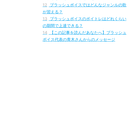
できる？
びとう
11
ブラッシュボイスのレッスンで好きな歌手
のような声を出せるようになる？
12
ブラッシュボイスではどんなジャンルの歌
が習える？
13
ブラッシュボイスのボイトレはどれくらい
の期間で上達できる？
14
【この記事を読んだあなたへ】ブラッシュ
ボイス代表の青木さんからのメッセージ