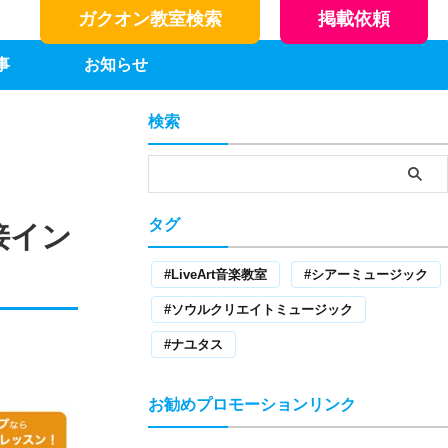
ガクオン教室検索
掲載依頼
事
お知らせ
検索
タグ
接イン
LiveArt音楽教室
シアーミュージック
ソウルクリエイトミュージック
ナユタス