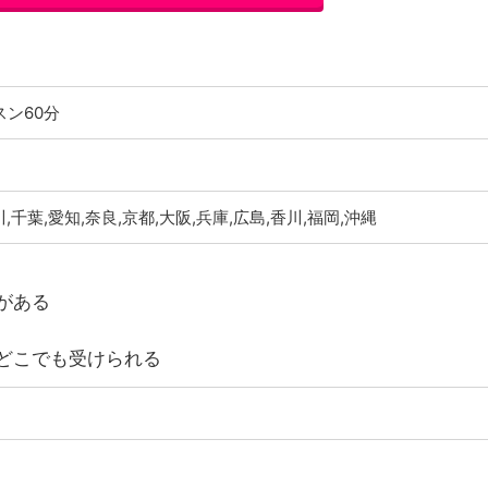
ュボイス公式サイトはこちら
スン60分
,千葉,愛知,奈良,京都,大阪,兵庫,広島,香川,福岡,沖縄
がある
どこでも受けられる